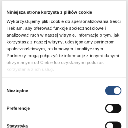
efektywność oraz wydajność w trakcie jazdy.
Niniejsza strona korzysta z plików cookie
Samochód z napędem hybrydowym może w zależności
Wykorzystujemy pliki cookie do spersonalizowania treści
od sytuacji (oraz woli kierowcy) jechać zarówno
i reklam, aby oferować funkcje społecznościowe i
na dwóch uzupełniających się silnikach, jak i tylko
analizować ruch w naszej witrynie. Informacje o tym, jak
na jednym z nich. Zasada ta nie dotyczy napędu mild-
korzystasz z naszej witryny, udostępniamy partnerom
hybrid, czyli miękkiej hybrydy, w której elektryczny silnik
społecznościowym, reklamowym i analitycznym.
nie działa samodzielnie, a tylko wspomaga aktywnie
Partnerzy mogą połączyć te informacje z innymi danymi
ruszanie oraz hamowanie, ale więcej szczegółów
otrzymanymi od Ciebie lub uzyskanymi podczas
o rodzajach napędów hybrydowych przeczytasz
korzystania z ich usług.
w dalszej części artykułu.
Wybór
Kolejnym niezwykle istotnym elementem hybryd jest
Niezbędne
zgody
odzyskiwanie energii kinetycznej podczas hamowania.
Gdy auto z hybrydowym napędem hamuje, to energia
przekazywana jest do baterii, dzięki czemu aktywnie
Preferencje
wykorzystuje się każdy moment jazdy.
Statystyka