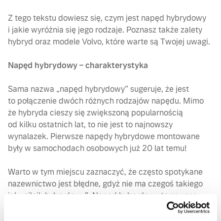
Z tego tekstu dowiesz się, czym jest napęd hybrydowy
i jakie wyróżnia się jego rodzaje. Poznasz także zalety
hybryd oraz modele Volvo, które warte są Twojej uwagi.
Napęd hybrydowy – charakterystyka
Sama nazwa „napęd hybrydowy” sugeruje, że jest
to połączenie dwóch różnych rodzajów napędu. Mimo
że hybryda cieszy się zwiększoną popularnością
od kilku ostatnich lat, to nie jest to najnowszy
wynalazek. Pierwsze napędy hybrydowe montowane
były w samochodach osobowych już 20 lat temu!
Warto w tym miejscu zaznaczyć, że często spotykane
nazewnictwo jest błędne, gdyż nie ma czegoś takiego
jak „silnik hybrydowy”. Napęd hybrydowy to zawsze
połączenie dwóch rodzajów silnika – spalinowego oraz
elektrycznego. Pracują one razem, aby zoptymalizować