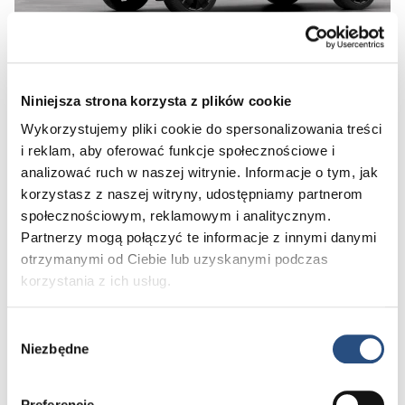
Niniejsza strona korzysta z plików cookie
Preferowana data:
Wykorzystujemy pliki cookie do spersonalizowania treści
i reklam, aby oferować funkcje społecznościowe i
analizować ruch w naszej witrynie. Informacje o tym, jak
Przed 15:00
Po 15:00
korzystasz z naszej witryny, udostępniamy partnerom
Skontaktujemy się z Tobą w ciągu 12 h w celu ustalenia konkretnego
społecznościowym, reklamowym i analitycznym.
terminu jazdy próbnej
Partnerzy mogą połączyć te informacje z innymi danymi
otrzymanymi od Ciebie lub uzyskanymi podczas
Dane kontaktowe:
korzystania z ich usług.
Imię*
Wybór
Niezbędne
zgody
Nazwisko*
Numer telefonu*
Preferencje